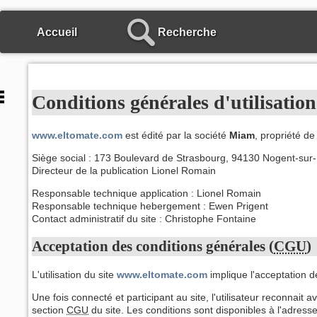
Accueil
Recherche
Conditions générales d'utilisation
www.eltomate.com
est édité par la société
Miam
, propriété d
Siège social : 173 Boulevard de Strasbourg, 94130 Nogent-sur
Conditions générales
Directeur de la publication
Lionel Romain
Acceptation
Responsable technique application :
Lionel Romain
Description
Responsable technique hebergement :
Ewen Prigent
Contact administratif du site :
Christophe Fontaine
Fonctionnalités
Acceptation des conditions générales (
CGU
)
Modération
Sanctions
L'utilisation du site
www.eltomate.com
implique l'acceptation d
Motifs
Une fois connecté et participant au site, l'utilisateur reconnait a
Restaurateurs
section
CGU
du site. Les conditions sont disponibles à l'adress