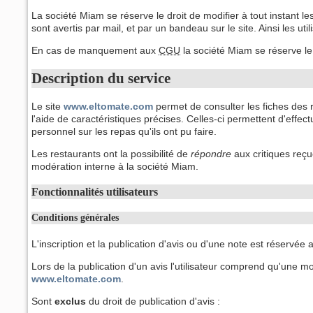
Généralités
La société Miam se réserve le droit de modifier à tout instant le
Données personnelles
sont avertis par mail, et par un bandeau sur le site. Ainsi les ut
Droits d'accès
En cas de manquement aux
CGU
la société Miam se réserve le
Données personnelles
Description du service
Bilan des fonctionnalités
Le site
www.eltomate.com
permet de consulter les fiches des 
l'aide de caractéristiques précises. Celles-ci permettent d'effect
personnel sur les repas qu'ils ont pu faire.
Les restaurants ont la possibilité de
répondre
aux critiques reçu
modération interne à la société Miam.
Fonctionnalités utilisateurs
Conditions générales
L'inscription et la publication d'avis ou d'une note est réservé
Lors de la publication d'un avis l'utilisateur comprend qu'une 
www.eltomate.com
.
Sont
exclus
du droit de publication d'avis :